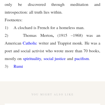
only be discovered through meditation and
introspection: all truth lies within.
Footnotes:
1)
A clochard is French for a homeless man.
,
2)
T
homas Merton
(1915 –1968) was an
American
Catholic
writer and
Trappist
monk. He was a
poet and social activist who wrote more than 70 books,
mostly on
spirituality
,
social justice
and
pacifism
.
3)
Rumi
YOU MIGHT ALSO LIKE