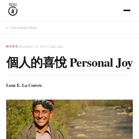
← All Articles
·
Hope
December 26, 2015
5
min read
HOPE
個人的喜悅 Personal Joy
Leon E. La Couvée